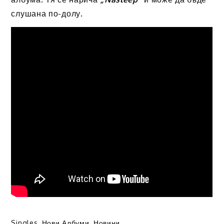
слушана по-долу.
Singles
,
Нови Албуми
,
Новини