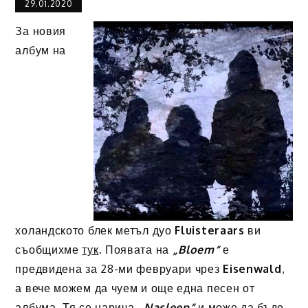
29.01.2020
За новия
албум на
холандското блек метъл дуо
Fluisteraars
ви
съобщихме
тук
. Появата на
„Bloem“
е
предвидена за 28-ми февруари чрез
Eisenwald
,
а вече можем да чуем и още една песен от
албума. Тя се нарича
„Nasleep“
и може да бъде