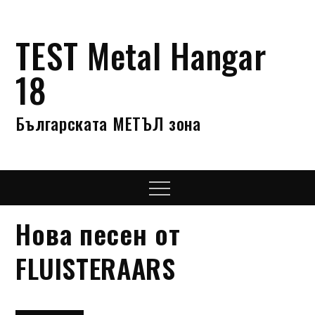
Skip
to
TEST Metal Hangar
content
18
Българската МЕТЪЛ зона
Menu
Нова песен от
FLUISTERAARS