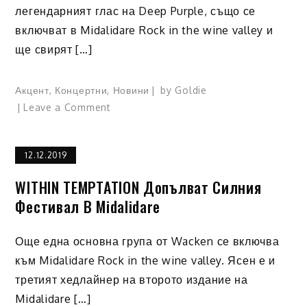
легендарният глас на Deep Purple, също се
включват в Midalidare Rock in the wine valley и
ще свирят […]
Акцент
,
Концертни
,
Новини
by
Goldie
Leave a Comment
on
THE
DEAD
12.12.2019
DAISIES
И
WITHIN TEMPTATION Допълват Силния
GLENN
Фестивал В Midalidare
HUGHES
се
включват
Още една основна група от Wacken се включва
в
към Midalidare Rock in the wine valley. Ясен е и
Midalidare
третият хедлайнер на второто издание на
Rock
Midalidare […]
In