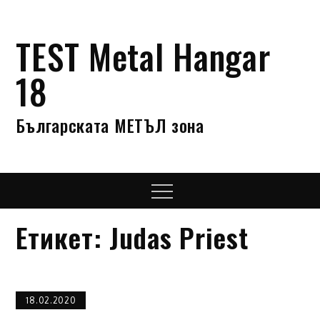
Skip
to
TEST Metal Hangar
content
18
Българската МЕТЪЛ зона
Menu
Етикет:
Judas Priest
18.02.2020