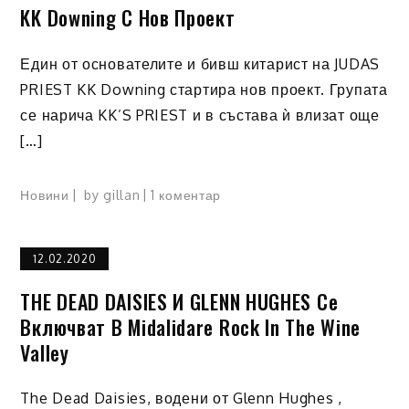
KK Downing С Нов Проект
Един от основателите и бивш китарист на JUDAS
PRIEST KK Downing стартира нов проект. Групата
се нарича KK’S PRIEST и в състава ѝ влизат още
[…]
Новини
by
gillan
1 коментар
за
KK
Downing
12.02.2020
с
нов
THE DEAD DAISIES И GLENN HUGHES Се
проект
Включват В Midalidare Rock In The Wine
Valley
The Dead Daisies, водени от Glenn Hughes ,